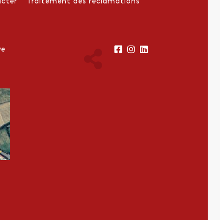
cter
Traitement des réclamations
ve