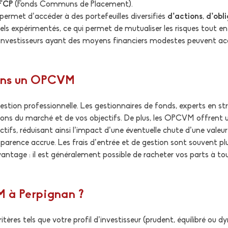
FCP
(Fonds Communs de Placement).
permet d’accéder à des portefeuilles diversifiés
d’actions
,
d’obl
nels expérimentés, ce qui permet de mutualiser les risques tout 
s investisseurs ayant des moyens financiers modestes peuvent a
dans un OPCVM
tion professionnelle. Les gestionnaires de fonds, experts en st
ions du marché et de vos objectifs. De plus, les OPCVM offrent une
ctifs, réduisant ainsi l’impact d’une éventuelle chute d’une valeur
arence accrue. Les frais d’entrée et de gestion sont souvent plu
 avantage : il est généralement possible de racheter vos parts à 
 à Perpignan ?
ères tels que votre profil d’investisseur (prudent, équilibré ou d