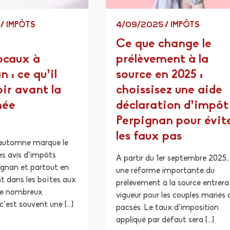
5
/
IMPÔTS
4/09/2025
/
IMPÔTS
Ce que change le
ocaux à
prélèvement à la
 : ce qu’il
source en 2025 :
oir avant la
choissisez une aide
née
déclaration d’impôt
Perpignan pour évit
les faux pas
’automne marque le
s avis d’impôts
À partir du 1er septembre 2025,
ignan et partout en
une réforme importante du
nt dans les boîtes aux
prélèvement à la source entrera
 de nombreux
vigueur pour les couples mariés 
 c’est souvent une […]
pacsés. Le taux d’imposition
appliqué par défaut sera […]