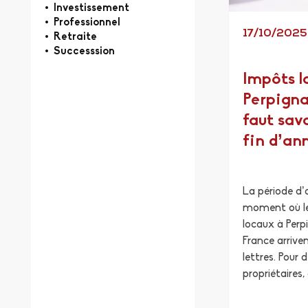
Investissement
Professionnel
17/10/202
Retraite
Successsion
Impôts l
Perpignan
faut sav
fin d’an
La période d
moment où le
locaux à Perp
France arrive
lettres. Pour
propriétaires,