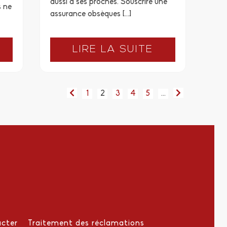
aussi à ses proches. Souscrire une
s ne
assurance obsèques […]
LIRE LA SUITE
1
2
3
4
5
…
cter
Traitement des réclamations