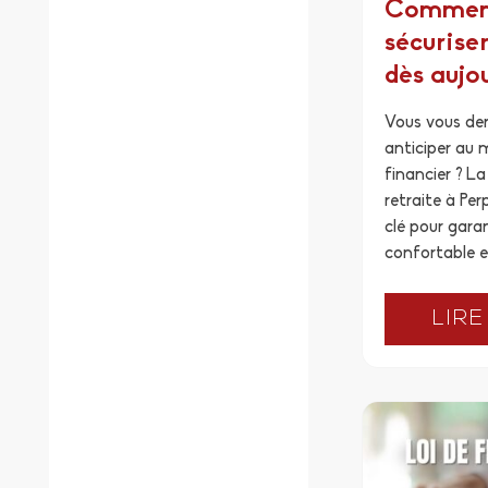
Commen
sécurise
dès aujo
Vous vous d
anticiper au 
financier ? La
retraite à Pe
clé pour garan
confortable e
LIRE