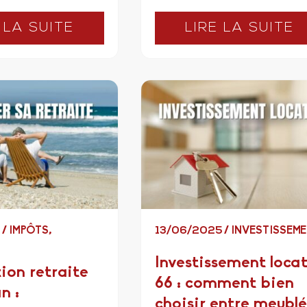
 LA SUITE
LIRE LA SUITE
5
/
IMPÔTS
,
13/06/2025
/
INVESTISSEM
Investissement locat
ion retraite
66 : comment bien
n :
choisir entre meublé