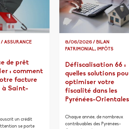
6
/
ASSURANCE
8/06/2026
/
BILAN
PATRIMONIAL
,
IMPÔTS
e de prêt
Défiscalisation 66 :
ier : comment
quelles solutions pou
votre facture
optimiser votre
 à Saint-
fiscalité dans les
Pyrénées-Orientales
Chaque année, de nombreux
ouscrit un crédit
contribuables des Pyrénées-
attention se porte