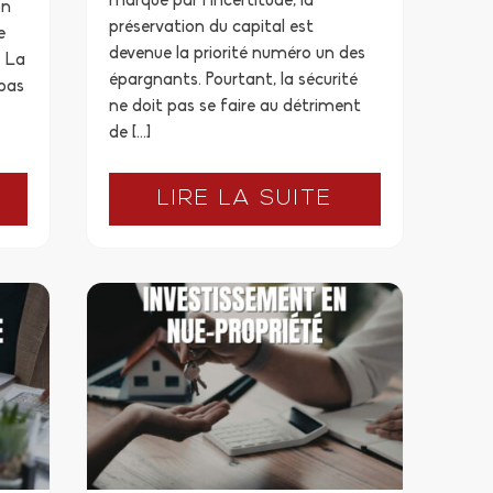
marqué par l’incertitude, la
on
préservation du capital est
e
devenue la priorité numéro un des
. La
épargnants. Pourtant, la sécurité
 pas
ne doit pas se faire au détriment
de […]
LIRE LA SUITE