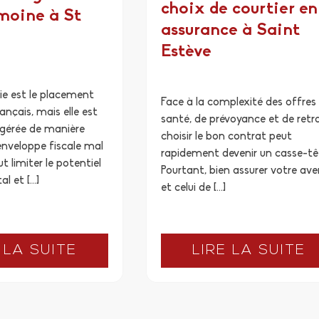
choix de courtier en
moine à St
assurance à Saint
Estève
ie est le placement
Face à la complexité des offres
ançais, mais elle est
santé, de prévoyance et de retra
 gérée de manière
choisir le bon contrat peut
enveloppe fiscale mal
rapidement devenir un casse-tê
t limiter le potentiel
Pourtant, bien assurer votre ave
al et […]
et celui de […]
 LA SUITE
LIRE LA SUITE