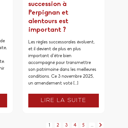
succession à
Perpignan et
alentours est
important ?
 de
Les règles successorales évoluent,
ite,
et il devient de plus en plus
important d’être bien
te.
accompagné pour transmettre
nir
son patrimoine dans les meilleures
conditions. Ce 3 novembre 2025,
un amendement voté […]
LIRE LA SUITE
1
2
3
4
5
…