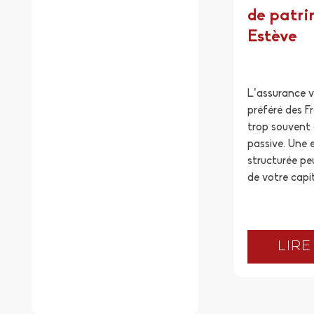
de patri
Estève
L’assurance v
préféré des Fr
trop souvent
passive. Une 
structurée peu
de votre capit
LIRE