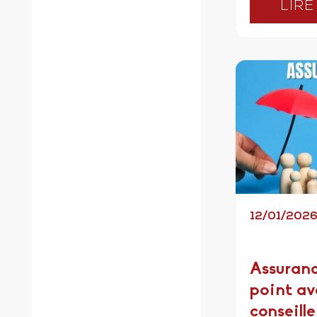
LIRE
12/01/202
Assuranc
point av
conseille