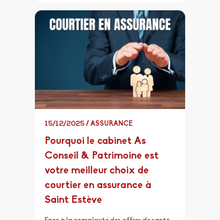
15/12/2025
/
ASSURANCE
Pourquoi le cabinet As
Conseil & Patrimoine est
votre meilleur choix de
courtier en assurance à
Saint Estève