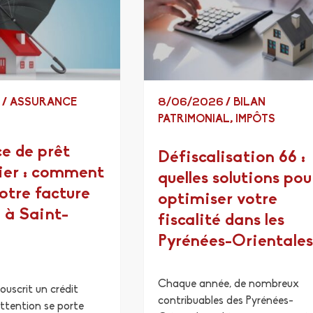
6
/
ASSURANCE
8/06/2026
/
BILAN
PATRIMONIAL
,
IMPÔTS
e de prêt
Défiscalisation 66 :
ier : comment
quelles solutions pou
votre facture
optimiser votre
 à Saint-
fiscalité dans les
Pyrénées-Orientales
Chaque année, de nombreux
ouscrit un crédit
contribuables des Pyrénées-
attention se porte