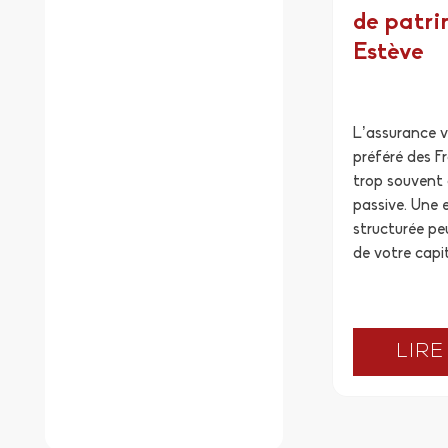
de patri
Estève
L’assurance v
préféré des Fr
trop souvent
passive. Une 
structurée peu
de votre capit
LIRE