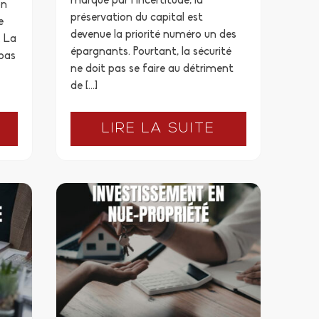
marqué par l’incertitude, la
on
préservation du capital est
e
devenue la priorité numéro un des
. La
épargnants. Pourtant, la sécurité
 pas
ne doit pas se faire au détriment
de […]
LIRE LA SUITE