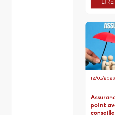
LIRE
12/01/202
Assuranc
point av
conseille