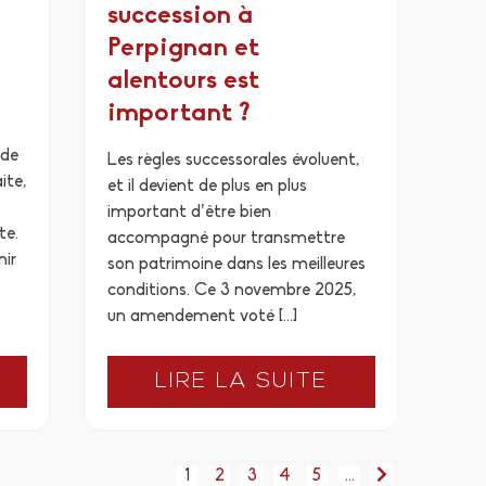
succession à
Perpignan et
alentours est
important ?
 de
Les règles successorales évoluent,
ite,
et il devient de plus en plus
important d’être bien
te.
accompagné pour transmettre
nir
son patrimoine dans les meilleures
conditions. Ce 3 novembre 2025,
un amendement voté […]
LIRE LA SUITE
1
2
3
4
5
…