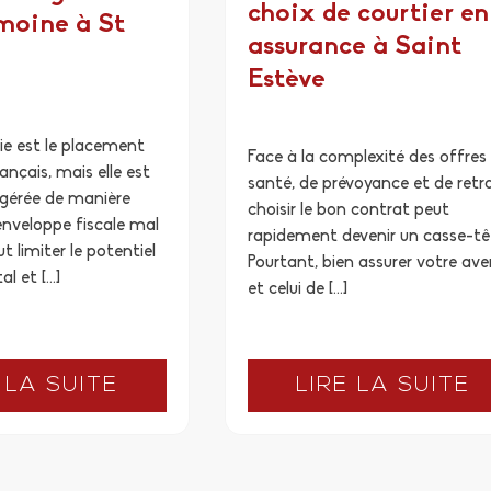
choix de courtier en
moine à St
assurance à Saint
Estève
ie est le placement
Face à la complexité des offres
ançais, mais elle est
santé, de prévoyance et de retra
 gérée de manière
choisir le bon contrat peut
enveloppe fiscale mal
rapidement devenir un casse-tê
t limiter le potentiel
Pourtant, bien assurer votre ave
al et […]
et celui de […]
 LA SUITE
LIRE LA SUITE